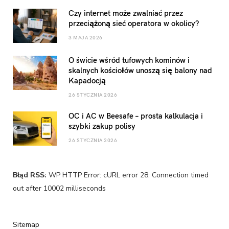
Czy internet może zwalniać przez
przeciążoną sieć operatora w okolicy?
3 MAJA 2026
O świcie wśród tufowych kominów i
skalnych kościołów unoszą się balony nad
Kapadocją
26 STYCZNIA 2026
OC i AC w Beesafe – prosta kalkulacja i
szybki zakup polisy
26 STYCZNIA 2026
Błąd RSS:
WP HTTP Error: cURL error 28: Connection timed
out after 10002 milliseconds
Sitemap