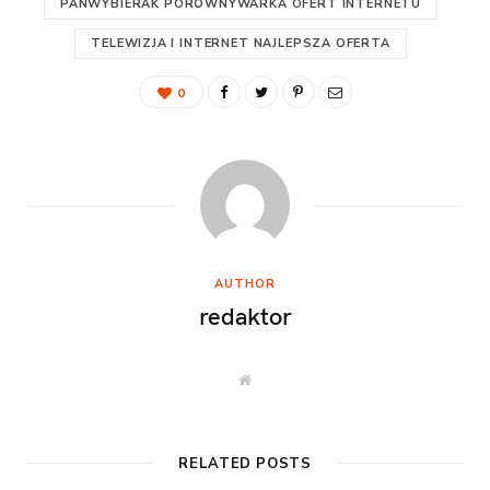
PANWYBIERAK PORÓWNYWARKA OFERT INTERNETU
TELEWIZJA I INTERNET NAJLEPSZA OFERTA
0
AUTHOR
redaktor
W
e
b
s
i
t
RELATED POSTS
e