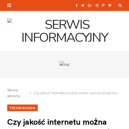
F
T
G
I
P
V
a
w
o
n
i
i
c
i
o
s
n
m
e
t
g
t
t
e
b
t
l
a
e
o
o
e
e
g
r
o
r
P
r
e
k
l
a
s
Strona
»
Czy jakość internetu można ocenić jeszcze przed montażem usługi?
u
m
t
główna
s
TECHNOLOGIA
Czy jakość internetu można