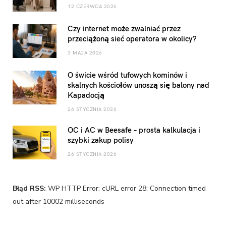
12 CZERWCA 2026
Czy internet może zwalniać przez
przeciążoną sieć operatora w okolicy?
3 MAJA 2026
O świcie wśród tufowych kominów i
skalnych kościołów unoszą się balony nad
Kapadocją
26 STYCZNIA 2026
OC i AC w Beesafe – prosta kalkulacja i
szybki zakup polisy
26 STYCZNIA 2026
Błąd RSS:
WP HTTP Error: cURL error 28: Connection timed
out after 10002 milliseconds