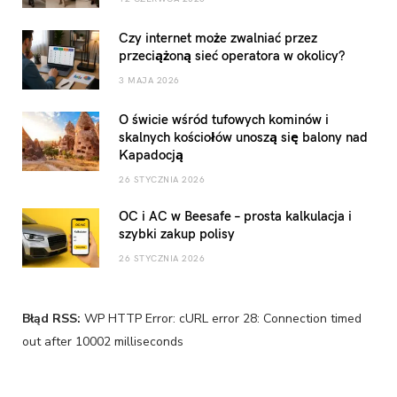
Czy internet może zwalniać przez
przeciążoną sieć operatora w okolicy?
3 MAJA 2026
O świcie wśród tufowych kominów i
skalnych kościołów unoszą się balony nad
Kapadocją
26 STYCZNIA 2026
OC i AC w Beesafe – prosta kalkulacja i
szybki zakup polisy
26 STYCZNIA 2026
Błąd RSS:
WP HTTP Error: cURL error 28: Connection timed
out after 10002 milliseconds