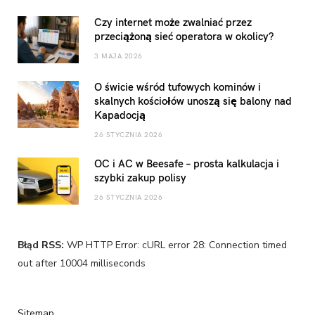
Czy internet może zwalniać przez
przeciążoną sieć operatora w okolicy?
3 MAJA 2026
O świcie wśród tufowych kominów i
skalnych kościołów unoszą się balony nad
Kapadocją
26 STYCZNIA 2026
OC i AC w Beesafe – prosta kalkulacja i
szybki zakup polisy
26 STYCZNIA 2026
Błąd RSS:
WP HTTP Error: cURL error 28: Connection timed
out after 10004 milliseconds
Sitemap